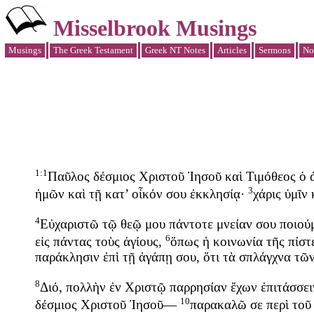
Misselbrook Musings
Musings
The Greek Testament
Greek NT Notes
Articles
Sermons
No
1:1
Παῦλος
δέσμιος
Χριστοῦ
Ἰησοῦ
καὶ
Τιμόθεος
ὁ
3
ἡμῶν
καὶ
τῇ
κατ’
οἶκόν
σου
ἐκκλησίᾳ
·
χάρις
ὑμῖν
4
Εὐχαριστῶ
τῷ
θεῷ
μου
πάντοτε
μνείαν
σου
ποιού
6
εἰς
πάντας
τοὺς
ἁγίους
,
ὅπως
ἡ
κοινωνία
τῆς
πίστ
παράκλησιν
ἐπὶ
τῇ
ἀγάπῃ
σου
,
ὅτι
τὰ
σπλάγχνα
τῶ
8
Διό
,
πολλὴν
ἐν
Χριστῷ
παρρησίαν
ἔχων
ἐπιτάσσει
10
δέσμιος
Χριστοῦ
Ἰησοῦ
—
παρακαλῶ
σε
περὶ
τοῦ