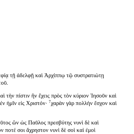
φίᾳ
τῇ
ἀδελφῇ
καὶ
Ἀρχίππῳ
τῷ
συστρατιώτῃ
τοῦ
.
αὶ
τὴν
πίστιν
ἣν
ἔχεις
πρὸς
τὸν
κύριον
Ἰησοῦν
καὶ
7
ἐν
ἡμῖν
εἰς
Χριστόν
·
χαρὰν
γὰρ
πολλὴν
ἔσχον
καὶ
οῦτος
ὢν
ὡς
Παῦλος
πρεσβύτης
νυνὶ
δὲ
καὶ
όν
ποτέ
σοι
ἄχρηστον
νυνὶ
δὲ
σοὶ
καὶ
ἐμοὶ