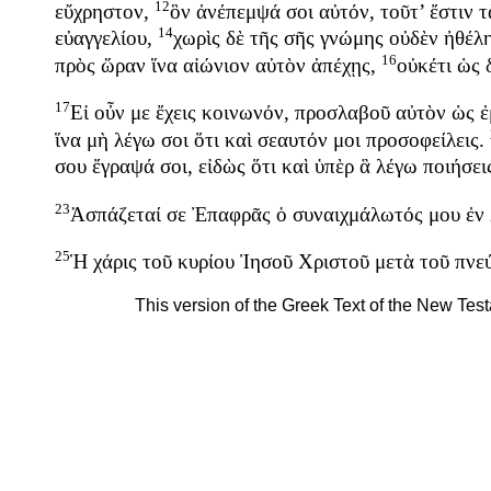
12
εὔχρηστον
,
ὃν
ἀνέπεμψά
σοι
αὐτόν
,
τοῦτ’
ἔστιν
τ
14
εὐαγγελίου
,
χωρὶς
δὲ
τῆς
σῆς
γνώμης
οὐδὲν
ἠθέλ
16
πρὸς
ὥραν
ἵνα
αἰώνιον
αὐτὸν
ἀπέχῃς
,
οὐκέτι
ὡς
17
Εἰ
οὖν
με
ἔχεις
κοινωνόν
,
προσλαβοῦ
αὐτὸν
ὡς
ἐ
ἵνα
μὴ
λέγω
σοι
ὅτι
καὶ
σεαυτόν
μοι
προσοφείλεις
.
σου
ἔγραψά
σοι
,
εἰδὼς
ὅτι
καὶ
ὑπὲρ
ἃ
λέγω
ποιήσει
23
Ἀσπάζεταί
σε
Ἐπαφρᾶς
ὁ
συναιχμάλωτός
μου
ἐν
25
Ἡ
χάρις
τοῦ
κυρίου
Ἰησοῦ
Χριστοῦ
μετὰ
τοῦ
πνε
This version of the Greek Text of the New Tes