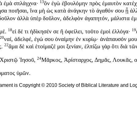
13
ὰ
ἐμὰ
σπλάγχνα
·
ὃν
ἐγὼ
ἐβουλόμην
πρὸς
ἐμαυτὸν
κατέχ
ησα
ποιῆσαι
,
ἵνα
μὴ
ὡς
κατὰ
ἀνάγκην
τὸ
ἀγαθόν
σου
ᾖ
ἀλ
δοῦλον
ἀλλὰ
ὑπὲρ
δοῦλον
,
ἀδελφὸν
ἀγαπητόν
,
μάλιστα
ἐμ
18
19
μέ
.
εἰ
δέ
τι
ἠδίκησέν
σε
ἢ
ὀφείλει
,
τοῦτο
ἐμοὶ
ἐλλόγα
·
20
ναί
,
ἀδελφέ
,
ἐγώ
σου
ὀναίμην
ἐν
κυρίῳ
·
ἀνάπαυσόν
μου
22
ς
.
ἅμα
δὲ
καὶ
ἑτοίμαζέ
μοι
ξενίαν
,
ἐλπίζω
γὰρ
ὅτι
διὰ
τῶ
24
Χριστῷ
Ἰησοῦ
,
Μᾶρκος
,
Ἀρίσταρχος
,
Δημᾶς
,
Λουκᾶς
,
ο
ύματος
ὑμῶν
.
tament is Copyright © 2010 Society of Biblical Literature and L