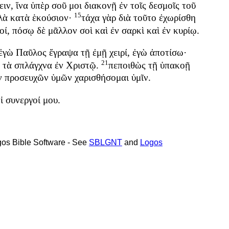
ειν
,
ἵνα
ὑπὲρ
σοῦ
μοι
διακονῇ
ἐν
τοῖς
δεσμοῖς
τοῦ
15
λὰ
κατὰ
ἑκούσιον
·
τάχα
γὰρ
διὰ
τοῦτο
ἐχωρίσθη
οί
,
πόσῳ
δὲ
μᾶλλον
σοὶ
καὶ
ἐν
σαρκὶ
καὶ
ἐν
κυρίῳ
.
ἐγὼ
Παῦλος
ἔγραψα
τῇ
ἐμῇ
χειρί
,
ἐγὼ
ἀποτίσω
·
21
τὰ
σπλάγχνα
ἐν
Χριστῷ
.
πεποιθὼς
τῇ
ὑπακοῇ
ν
προσευχῶν
ὑμῶν
χαρισθήσομαι
ὑμῖν
.
ἱ
συνεργοί
μου
.
ogos Bible Software - See
SBLGNT
and
Logos