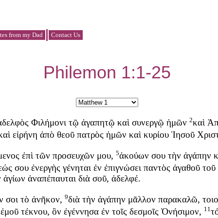
tes from my Dad
Contact Us
Philemon 1:1-25
2
ἀδελφὸς
Φιλήμονι
τῷ
ἀγαπητῷ
καὶ
συνεργῷ
ἡμῶν
καὶ
Ἀπ
καὶ
εἰρήνη
ἀπὸ
θεοῦ
πατρὸς
ἡμῶν
καὶ
κυρίου
Ἰησοῦ
Χρισ
5
μενος
ἐπὶ
τῶν
προσευχῶν
μου
,
ἀκούων
σου
τὴν
ἀγάπην
κ
εώς
σου
ἐνεργὴς
γένηται
ἐν
ἐπιγνώσει
παντὸς
ἀγαθοῦ
τοῦ
ν
ἁγίων
ἀναπέπαυται
διὰ
σοῦ
,
ἀδελφέ
.
9
ν
σοι
τὸ
ἀνῆκον
,
διὰ
τὴν
ἀγάπην
μᾶλλον
παρακαλῶ
,
τοι
11
ἐμοῦ
τέκνου
,
ὃν
ἐγέννησα
ἐν
τοῖς
δεσμοῖς
Ὀνήσιμον
,
τ